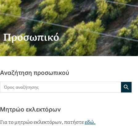
Προσωπικό
Αναζήτηση προσωπικού
Search
Search
for:
Μητρώο εκλεκτόρων
Για το μητρώο εκλεκτόρων, πατήστε
εδώ.