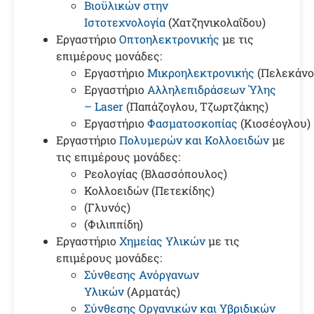
Βιοϋλικών στην
Ιστοτεχνολογία
(Χατζηνικολαΐδου)
Εργαστήριο
Οπτοηλεκτρονικής
με τις
επιμέρους μονάδες:
Εργαστήριο
Μικροηλεκτρονικής
(Πελεκάνο
Εργαστήριο
Αλληλεπιδράσεων Ύλης
– Laser
(Παπάζογλου, Τζωρτζάκης)
Εργαστήριο
Φασματοσκοπίας
(Κιοσέογλου)
Εργαστήριο
Πολυμερών και Κολλοειδών
με
τις επιμέρους μονάδες:
Ρεολογίας (Βλασσόπουλος)
Κολλοειδών (Πετεκίδης)
(Γλυνός)
(Φιλιππίδη)
Εργαστήριο
Χημείας Υλικών
με τις
επιμέρους μονάδες:
Σύνθεσης Ανόργανων
Υλικών
(Αρματάς)
Σύνθεσης Οργανικών και Υβριδικών