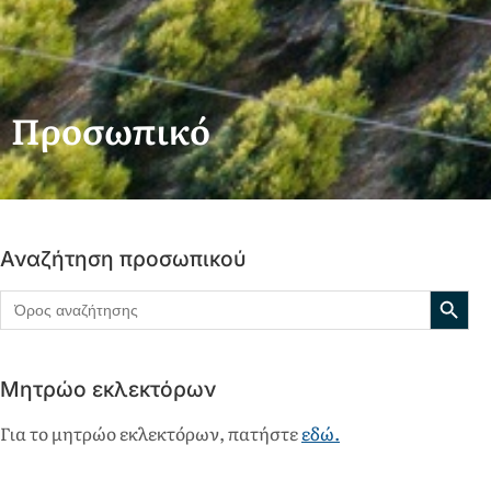
Προσωπικό
Αναζήτηση προσωπικού
Search
Search
for:
Μητρώο εκλεκτόρων
Για το μητρώο εκλεκτόρων, πατήστε
εδώ.