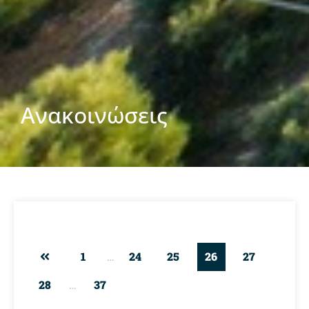
Ανακοινώσεις
1
…
24
25
26
27
28
…
37