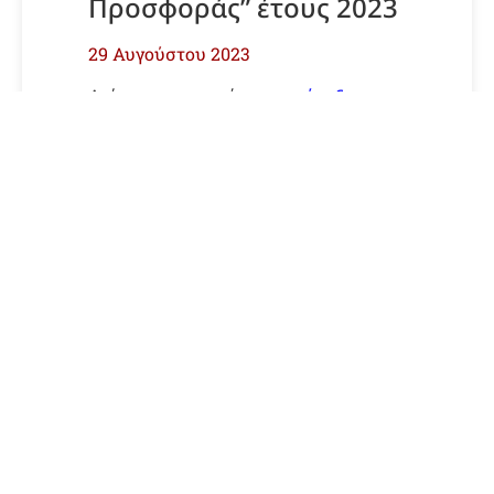
Προσφοράς” έτους 2023
29 Αυγούστου 2023
Δείτε τη συνημμένη
προκήρυξη
.
Προκήρυξη βραβείου
“Έρευνας” έτους 2023
29 Αυγούστου 2023
Δείτε τη συνημμένη
προκήρυξη
.