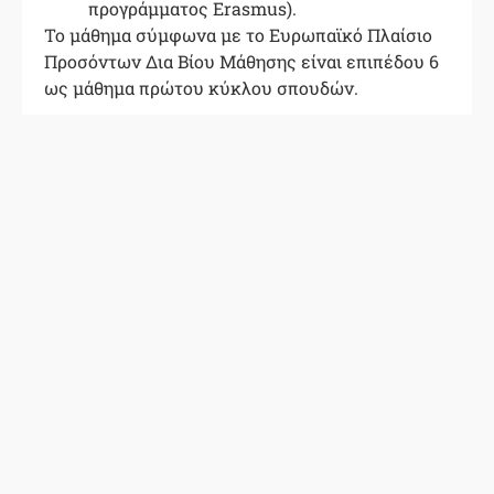
προγράμματος Erasmus).
Το μάθημα σύμφωνα με το Ευρωπαϊκό Πλαίσιο
Προσόντων Δια Βίου Μάθησης είναι επιπέδου 6
ως μάθημα πρώτου κύκλου σπουδών.
Μέθοδοι Aξιολόγησης
Σεμινάριο 60% (Προφορική παρουσίασης
βιβλιογραφικής εργασίας)
Εργασία 20% (Γραπτή ανάλυση
βιβλιογραφικής εργασίας, 2-5 σελίδες)
Τελική Εξέταση 20% (Ερωτήσεις σύντομης
ανάπτυξης)
Βιβλιογραφία
Core Concepts in Supramolecular